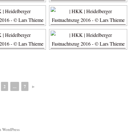
2
...
7
►
on WordPress