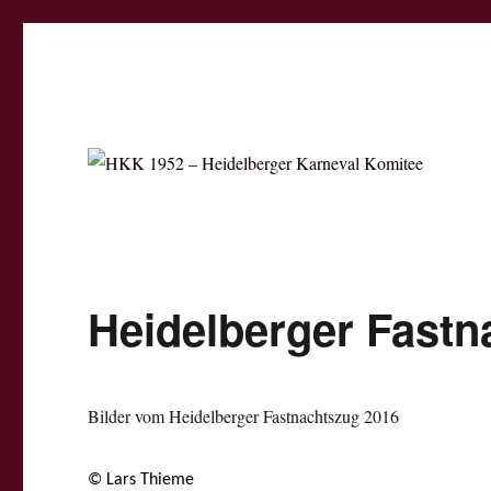
HKK 1952 – Heidelberger K
Dachverband der Heidelberger Karnevalsvereine
Heidelberger Fastn
Bilder vom Heidelberger Fastnachtszug 2016
© Lars Thieme