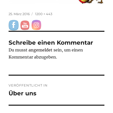
Veröffentlicht
Originalgröße
25. März 2016
1200 × 443
am
Schreibe einen Kommentar
Du musst
angemeldet
sein, um einen
Kommentar abzugeben.
Beitragsnavigation
VERÖFFENTLICHT IN
Über uns