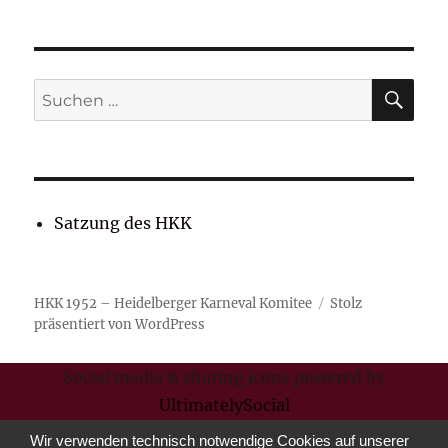
SU
Suchen
nach:
Satzung des HKK
HKK 1952 – Heidelberger Karneval Komitee
Stolz
präsentiert von WordPress
Social media & sharing icons powered by
UltimatelySocial
Wir verwenden technisch notwendige Cookies auf unserer