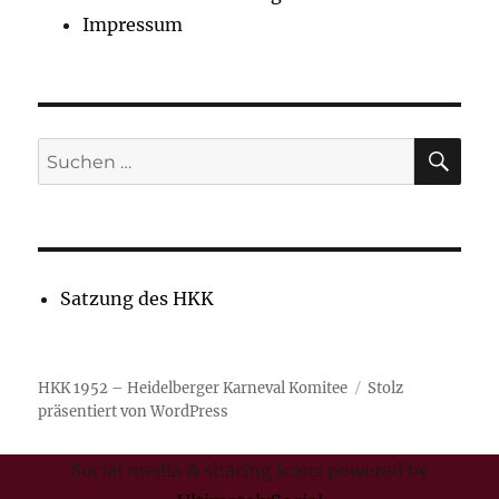
Impressum
SU
Suchen
nach:
Satzung des HKK
HKK 1952 – Heidelberger Karneval Komitee
Stolz
präsentiert von WordPress
Social media & sharing icons powered by