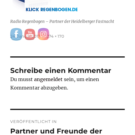
Radio Regenbogen – Partner der Heidelberger Fastnacht
Veröffentlicht
Originalgröße
24. Januar 2017
274 × 170
am
Schreibe einen Kommentar
Du musst
angemeldet
sein, um einen
Kommentar abzugeben.
Beitragsnavigation
VERÖFFENTLICHT IN
Partner und Freunde der