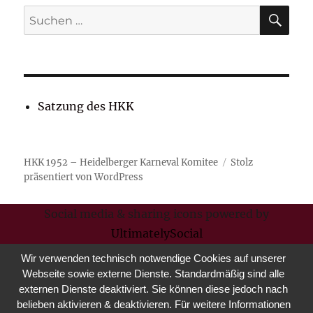
SU
Suchen
nach:
Satzung des HKK
HKK 1952 – Heidelberger Karneval Komitee
Stolz
präsentiert von WordPress
Social media & sharing icons powered by
UltimatelySocial
Wir verwenden technisch notwendige Cookies auf unserer
Webseite sowie externe Dienste. Standardmäßig sind alle
externen Dienste deaktiviert. Sie können diese jedoch nach
belieben aktivieren & deaktivieren. Für weitere Informationen