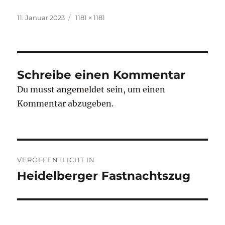
Veröffentlicht
Originalgröße
11. Januar 2023
1181 × 1181
am
Schreibe einen Kommentar
Du musst
angemeldet
sein, um einen
Kommentar abzugeben.
Beitragsnavigation
VERÖFFENTLICHT IN
Heidelberger Fastnachtszug