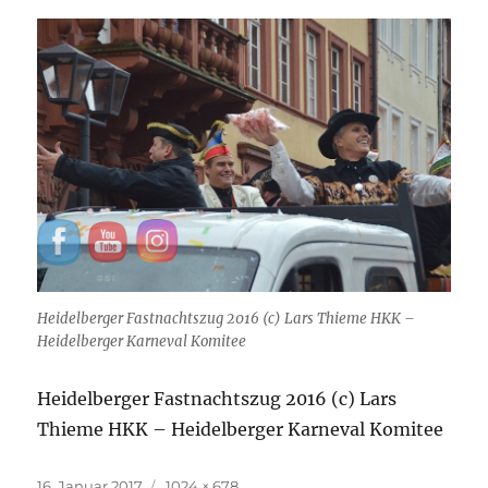
Heidelberger Fastnachtszug 2016 (c) Lars Thieme HKK –
Heidelberger Karneval Komitee
Heidelberger Fastnachtszug 2016 (c) Lars
Thieme HKK – Heidelberger Karneval Komitee
Veröffentlicht
Originalgröße
16. Januar 2017
1024 × 678