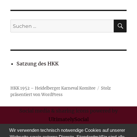
SU
Suchen
nach:
Satzung des HKK
HKK 1952 – Heidelberger Karneval Komitee
Stolz
präsentiert von WordPress
Social media & sharing icons powered by
UltimatelySocial
Wir verwenden technisch notwendige Cookies auf unserer
Webseite sowie externe Dienste. Standardmäßig sind alle