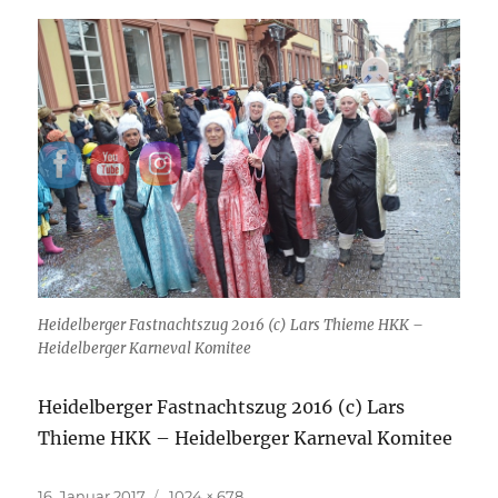
Heidelberger Fastnachtszug 2016 (c) Lars Thieme HKK –
Heidelberger Karneval Komitee
Heidelberger Fastnachtszug 2016 (c) Lars
Thieme HKK – Heidelberger Karneval Komitee
Veröffentlicht
Originalgröße
16. Januar 2017
1024 × 678