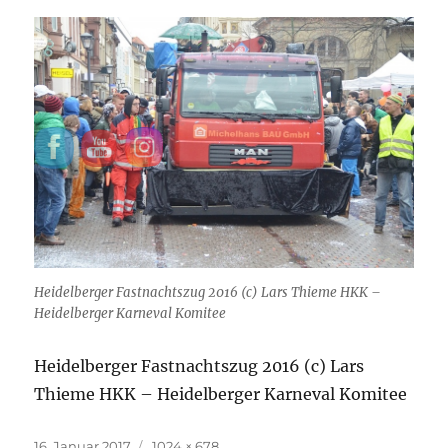
Heidelberger Fastnachtszug 2016 (c) Lars Thieme HKK –
Heidelberger Karneval Komitee
Heidelberger Fastnachtszug 2016 (c) Lars
Thieme HKK – Heidelberger Karneval Komitee
Veröffentlicht
Originalgröße
16. Januar 2017
1024 × 678