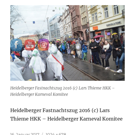
Heidelberger Fastnachtszug 2016 (c) Lars Thieme HKK –
Heidelberger Karneval Komitee
Heidelberger Fastnachtszug 2016 (c) Lars
Thieme HKK – Heidelberger Karneval Komitee
Veröffentlicht
Originalgröße
16. Januar 2017
1024 × 678