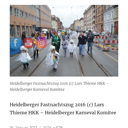
Heidelberger Fastnachtszug 2016 (c) Lars Thieme HKK –
Heidelberger Karneval Komitee
Heidelberger Fastnachtszug 2016 (c) Lars
Thieme HKK – Heidelberger Karneval Komitee
Veröffentlicht
Originalgröße
16. Januar 2017
1024 × 678