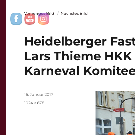
Vorheriges Bild
Nächstes Bild
Heidelberger Fas
Lars Thieme HKK 
Karneval Komite
Veröffentlicht
16. Januar 2017
am
Originalgröße
1024 × 678