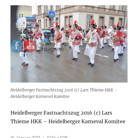
Heidelberger Fastnachtszug 2016 (c) Lars Thieme HKK –
Heidelberger Karneval Komitee
Heidelberger Fastnachtszug 2016 (c) Lars
Thieme HKK – Heidelberger Karneval Komitee
Veröffentlicht
Originalgröße
16. Januar 2017
1024 × 678