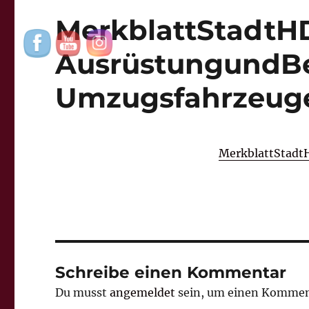
MerkblattStadtHD
AusrüstungundBe
Umzugsfahrzeug
MerkblattStadt
Schreibe einen Kommentar
Du musst
angemeldet
sein, um einen Kommen