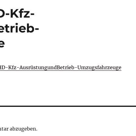
-Kfz-
trieb-
e
HD-Kfz-AusrüstungundBetrieb-Umzugsfahrzeuge
tar abzugeben.