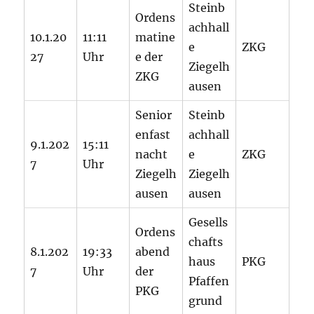
Steinb
Ordens
achhall
10.1.20
11:11
matine
e
ZKG
27
Uhr
e der
Ziegelh
ZKG
ausen
Senior
Steinb
enfast
achhall
9.1.202
15:11
nacht
e
ZKG
7
Uhr
Ziegelh
Ziegelh
ausen
ausen
Gesells
Ordens
chafts
8.1.202
19:33
abend
haus
PKG
7
Uhr
der
Pfaffen
PKG
grund