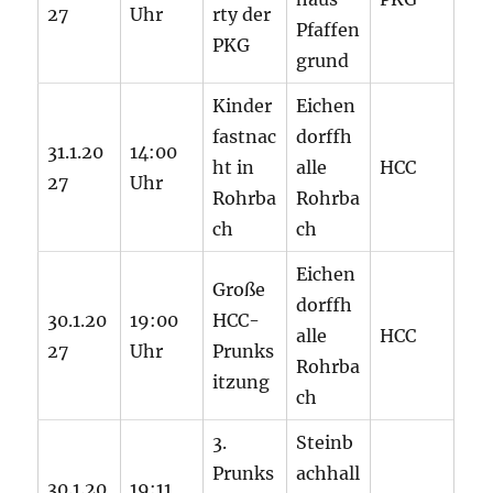
27
Uhr
rty der
Pfaffen
PKG
grund
Kinder
Eichen
fastnac
dorffh
31.1.20
14:00
ht in
alle
HCC
27
Uhr
Rohrba
Rohrba
ch
ch
Eichen
Große
dorffh
30.1.20
19:00
HCC-
alle
HCC
27
Uhr
Prunks
Rohrba
itzung
ch
3.
Steinb
Prunks
achhall
30.1.20
19:11