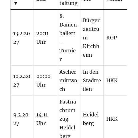
▼
taltung
8.
Bürger
Damen
zentru
13.2.20
20:11
ballett
m
KGP
27
Uhr
-
Kirchh
Turnie
eim
r
Ascher
In den
10.2.20
00:00
mittwo
Stadtte
HKK
27
Uhr
ch
ilen
Fastna
chtum
9.2.20
14:11
Heidel
zug
HKK
27
Uhr
berg
Heidel
berg