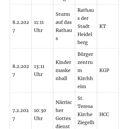
Rathau
Sturm
s der
8.2.202
11:11
auf das
Stadt
KT
7
Uhr
Rathau
Heidel
s
berg
Bürger
Kinder
zentru
8.2.202
13:11
maske
m
KGP
7
Uhr
nball
Kirchh
eim
St.
Närrisc
Teresa
7.2.202
10:30
her
Kirche
HCC
7
Uhr
Gottes
Ziegelh
dienst