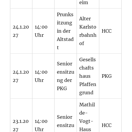
eim
Prunks
Alter
itzung
24.1.20
14:00
Karlsto
in der
HCC
27
Uhr
rbahnh
Altstad
of
t
Gesells
Senior
chafts
24.1.20
14:00
ensitzu
haus
PKG
27
Uhr
ng der
Pfaffen
PKG
grund
Mathil
de-
Senior
23.1.20
14:00
Vogt-
ensitzu
HCC
27
Uhr
Haus