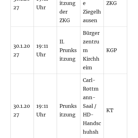
itzung
e
ZKG
27
Uhr
der
Ziegelh
ZKG
ausen
Bürger
II.
zentru
30.1.20
19:11
Prunks
m
KGP
27
Uhr
itzung
Kirchh
eim
Carl-
Rottm
ann-
30.1.20
19:11
Prunks
Saal /
KT
27
Uhr
itzung
HD-
Handsc
huhsh