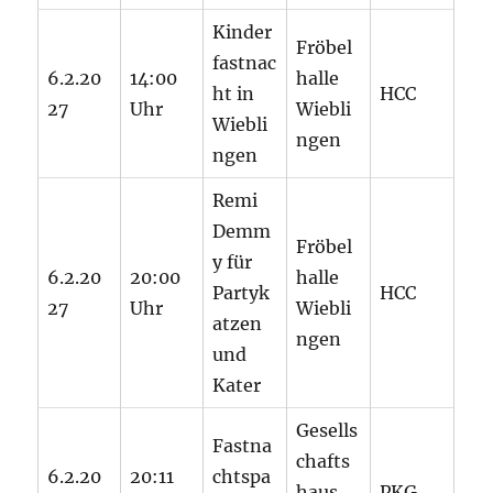
Kinder
Fröbel
fastnac
6.2.20
14:00
halle
ht in
HCC
27
Uhr
Wiebli
Wiebli
ngen
ngen
Remi
Demm
Fröbel
y für
6.2.20
20:00
halle
Partyk
HCC
27
Uhr
Wiebli
atzen
ngen
und
Kater
Gesells
Fastna
chafts
6.2.20
20:11
chtspa
haus
PKG