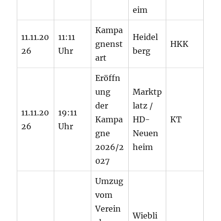
eim
Kampa
11.11.20
11:11
Heidel
gnenst
HKK
26
Uhr
berg
art
Eröffn
ung
Marktp
der
latz /
11.11.20
19:11
Kampa
HD-
KT
26
Uhr
gne
Neuen
2026/2
heim
027
Umzug
vom
Verein
Wiebli