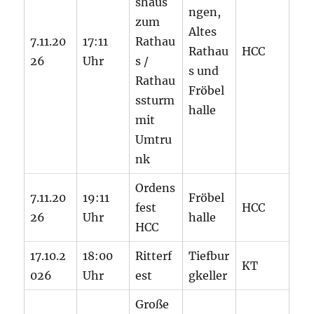
shaus
ngen,
zum
Altes
7.11.20
17:11
Rathau
Rathau
HCC
26
Uhr
s /
s und
Rathau
Fröbel
ssturm
halle
mit
Umtru
nk
Ordens
7.11.20
19:11
Fröbel
fest
HCC
26
Uhr
halle
HCC
17.10.2
18:00
Ritterf
Tiefbur
KT
026
Uhr
est
gkeller
Große