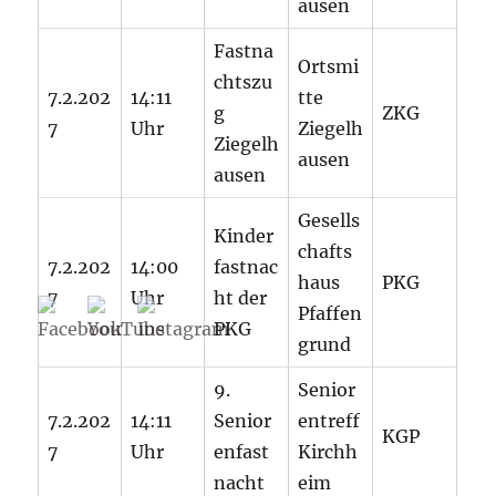
ausen
Fastna
Ortsmi
chtszu
7.2.202
14:11
tte
g
ZKG
7
Uhr
Ziegelh
Ziegelh
ausen
ausen
Gesells
Kinder
chafts
7.2.202
14:00
fastnac
haus
PKG
7
Uhr
ht der
Pfaffen
PKG
grund
9.
Senior
7.2.202
14:11
Senior
entreff
KGP
7
Uhr
enfast
Kirchh
nacht
eim