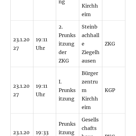
ng
Kirchh
eim
2.
Steinb
Prunks
achhall
23.1.20
19:11
itzung
e
ZKG
27
Uhr
der
Ziegelh
ZKG
ausen
Bürger
I.
zentru
23.1.20
19:11
Prunks
m
KGP
27
Uhr
itzung
Kirchh
eim
Gesells
Prunks
chafts
23.1.20
19:33
itzung