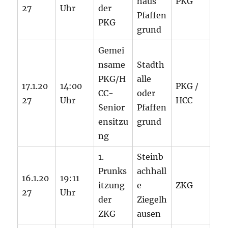
haus
PKG
27
Uhr
der
Pfaffen
PKG
grund
Gemei
nsame
Stadth
PKG/H
alle
17.1.20
14:00
PKG /
CC-
oder
27
Uhr
HCC
Senior
Pfaffen
ensitzu
grund
ng
1.
Steinb
Prunks
achhall
16.1.20
19:11
itzung
e
ZKG
27
Uhr
der
Ziegelh
ZKG
ausen